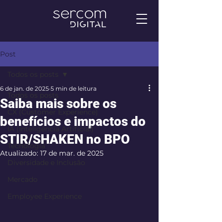
Post
Todos os posts
6 de jan. de 2025
5 min de leitura
Todos os posts
Saiba mais sobre os
CX (Customer Experience)
benefícios e impactos do
IA (Inteligência Artificial)
STIR/SHAKEN no BPO
Tecnologia
Atualizado:
17 de mar. de 2025
Diversidade e Inclusão
Mercado
Employee Experience