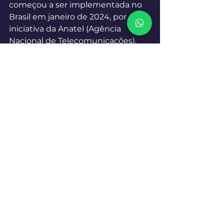
começou a ser implementada no 
Brasil em janeiro de 2024, por 
iniciativa da Anatel (Agência 
Nacional de Telecomunicações), 
conforme o Ato nº 10.413. No Brasil, 
foi renomeada para "Origem 
Verificada", com o objetivo de 
facilitar a compreensão pelo 
público e pelo mercado. Essa 
solução visa aprimorar a segurança 
e transparência nas 
telecomunicações, combatendo 
fraudes telefônicas por meio da 
autenticação de chamadas. 
Em fase de testes, a tecnologia já 
foi aplicada em mais de 30 milhões 
de ligações, abrangendo 
principalmente operadoras, 