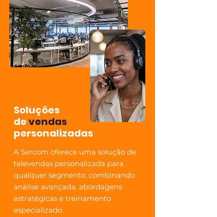
Soluções
de
vendas
personalizadas
A Sercom oferece uma solução de
televendas personalizada para
qualquer segmento, combinando
análise avançada, abordagens
estratégicas e treinamento
especializado.