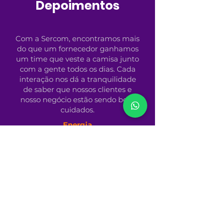
Depoimentos
Com a Sercom, encontramos mais
do que um fornecedor ganhamos
um time que veste a camisa junto
com a gente todos os dias. Cada
interação nos dá a tranquilidade
de saber que nossos clientes e
nosso negócio estão sendo bem
cuidados.
Energia