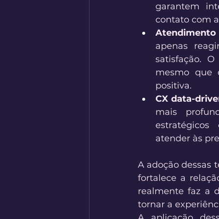
garantem int
contato com a
Atendimento 
apenas reagi
satisfação. O
mesmo que o 
positiva. 
CX data-drive
mais profund
estratégicos
atender às pre
A adoção dessas 
fortalece a relaç
realmente faz a d
tornar a experiênc
A aplicação des