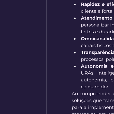
Rapidez e efi
cliente e fort
Atendimento 
personalizar 
fortes e durad
Omnicanalida
canais físicos e
Transparênci
processos, pol
Autonomia e 
URAs intelig
autonomia, p
consumidor. 
Ao compreender e
soluções que tran
para a implementa