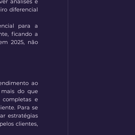
er análises e 
o diferencial 
ncial para a 
te, ficando a 
em 2025, não 
endimento ao 
 mais do que 
 completas e 
ente. Para se 
r estratégias 
elos clientes, 