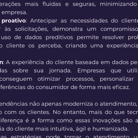
erações mais fluidas e seguras, minimizando 
 empresa. 
proativo
: Antecipar as necessidades do client
r às solicitações, demonstra um compromisso
 uso de dados preditivos permite resolver pro
cliente os perceba, criando uma experiência
n
: A experiência do cliente baseada em dados per
as sobre sua jornada. Empresas que utiliz
 conseguem otimizar processos, personalizar 
ferências do consumidor de forma mais eficaz. 
tendências não apenas moderniza o atendimento
ão com os clientes. No entanto, mais do que tecn
iferença é a forma como essas inovações são ap
ia do cliente mais intuitiva, ágil e humanizada. 
sas estratégias pode tornar o atendimento u