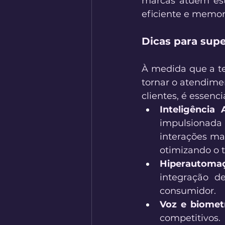
marcas atuem est
eficiente e memor
Dicas para supe
À medida que a te
tornar o atendimen
clientes, é essenc
Inteligência 
impulsionada 
interações mai
otimizando o 
Hiperautomaç
integração d
consumidor. 
Voz e biomet
competitivos