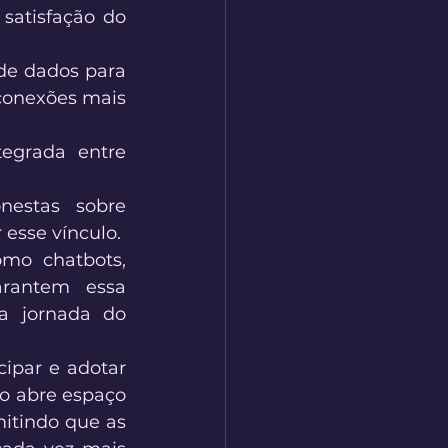
satisfação do 
 de dados para 
conexões mais 
egrada entre 
nestas sobre 
 esse vínculo. 
mo chatbots, 
arantem essa 
a jornada do 
par e adotar 
o abre espaço 
itindo que as 