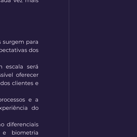
ada vez mais 
s surgem para 
pectativas dos 
 escala será 
ível oferecer 
os clientes e 
rocessos e a 
periência do 
 diferenciais 
e biometria 