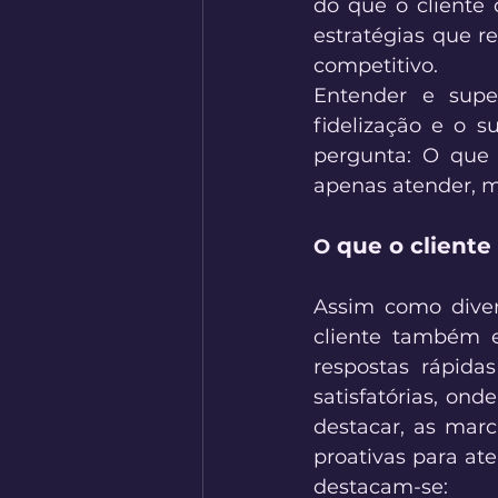
do que o cliente 
estratégias que r
competitivo. 
Entender e supe
fidelização e o s
pergunta: O que
apenas atender, m
 que o client
O
Assim como diver
cliente também e
respostas rápida
satisfatórias, ond
destacar, as marc
proativas para ate
destacam-se: 