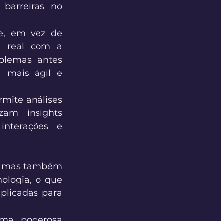
barreiras no 
e, em vez de 
 real com a 
blemas antes 
 mais ágil e 
mite análises 
am insights 
interações e 
, mas também 
ologia, o que 
licadas para 
ma poderosa 