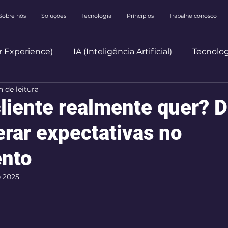
Sobre nós
Soluções
Tecnologia
Príncipios
Trabalhe conosco
 Experience)
IA (Inteligência Artificial)
Tecnolog
n de leitura
Mercado
Employee Experience
cliente realmente quer? D
erar expectativas no
nto
e 2025