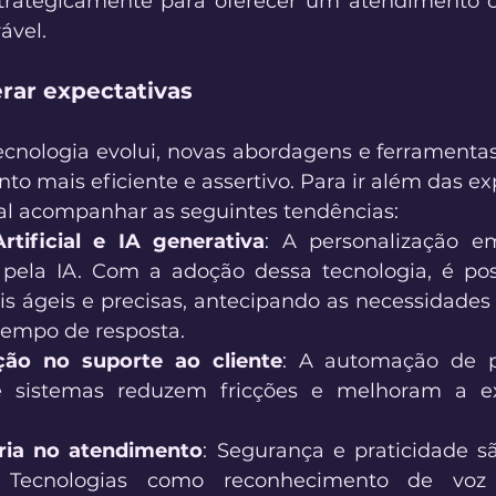
rategicamente para oferecer um atendimento c
ável. 
rar expectativas 
cnologia evolui, novas abordagens e ferramenta
to mais eficiente e assertivo. Para ir além das ex
ial acompanhar as seguintes tendências: 
Artificial e IA generativa
: A personalização em
pela IA. Com a adoção dessa tecnologia, é poss
s ágeis e precisas, antecipando as necessidades d
tempo de resposta. 
ão no suporte ao cliente
: A automação de p
e sistemas reduzem fricções e melhoram a ex
ria no atendimento
: Segurança e praticidade são
. Tecnologias como reconhecimento de voz 