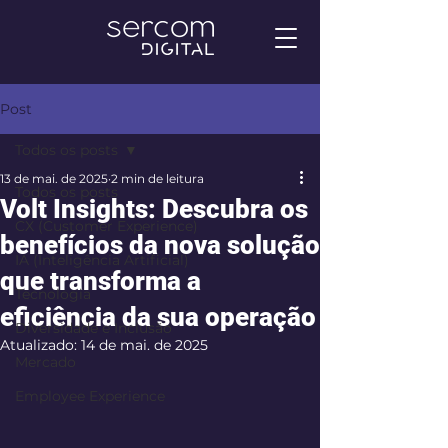
Post
Todos os posts
13 de mai. de 2025
2 min de leitura
Todos os posts
Volt Insights: Descubra os
CX (Customer Experience)
benefícios da nova solução
IA (Inteligência Artificial)
que transforma a
Tecnologia
eficiência da sua operação
Diversidade e Inclusão
Atualizado:
14 de mai. de 2025
Mercado
Employee Experience