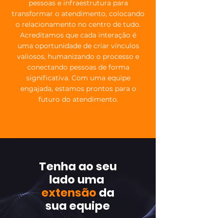
pessoas e infraestrutura para
transformar o atendimento, colocando
o relacionamento no centro de tudo.
Acreditamos que cada interação é
uma oportunidade de criar vínculos
valiosos, humanizando o processo e
conectando pessoas de forma
significativa. Com uma equipe
engajada, estamos prontos para o
futuro do atendimento.
Tenha ao seu
lado uma
extensão
da
sua equipe