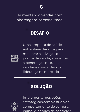
s
Aumentando vendas com
abordagem personalizada.
DESAFIO
Uma empresa de saúde
enfrentava desafios para
melhorar a ativação de
pontos de venda, aumentar
a penetração no funil de
vendas e consolidar sua
liderança no mercado.
SOLUÇÃO
Implementamos ações
estratégicas como estudo de
comportamento de compra,
painel dinâmico de controle e