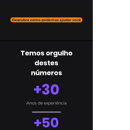
Descubra como podemos ajudar você
Temos orgulho
destes
números
+30
Anos de experiência
+50