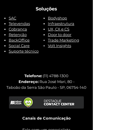
Soluções
SAC
Bodyshop
Televendas
Infraestrutura
Cobrança
UX, CX e CS
Retenção
Door to door
BackOffice
Trade Marketing
Social Care
Volt Insights
Suporte técnico
Telefone:
(11) 4788-1300
Endereço:
Rua José Mari, 80 -
Taboão da Serra
São Paulo - SP,
06754-140
Canais de Comunicação
Fale com um especialista