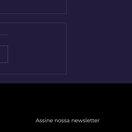
 sabia? 83% dos seus
ntes podem trocar de
a por um único
dimento ruim. Veja como
rcom impede isso
Assine nossa newsletter