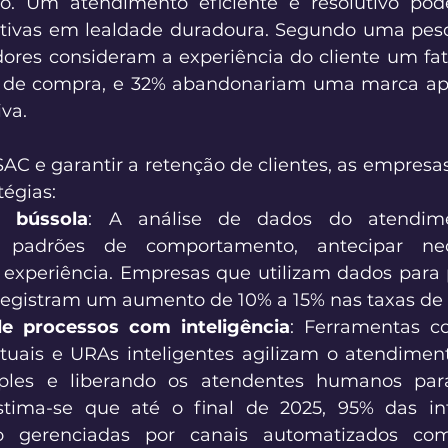
o. Um atendimento eficiente e resolutivo pode
ativas em lealdade duradoura. Segundo uma pesq
res consideram a experiência do cliente um fat
 de compra, e 32% abandonariam uma marca ap
va. 
SAC e garantir a retenção de clientes, as empresa
égias: 
 bússola
: A análise de dados do atendime
 padrões de comportamento, antecipar nec
 experiência. Empresas que utilizam dados para p
egistram um aumento de 10% a 15% nas taxas de 
 processos com inteligência
: Ferramentas co
rtuais e URAs inteligentes agilizam o atendiment
ples e liberando os atendentes humanos para
stima-se que até o final de 2025, 95% das in
ão gerenciadas por canais automatizados com 