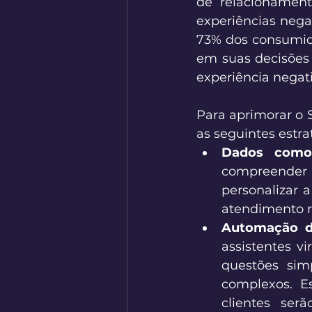
de relacionament
experiências neg
73% dos consumido
em suas decisões
experiência negati
Para aprimorar o 
as seguintes estrat
Dados como
compreender
personalizar a
atendimento r
Automação de
assistentes vi
questões sim
complexos. E
clientes ser