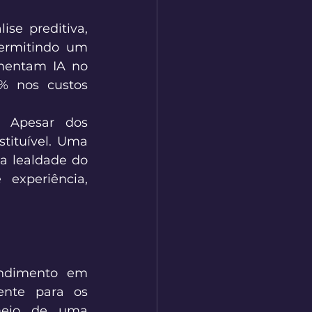
lise preditiva, 
ermitindo um 
mentam IA no 
 nos custos 
: Apesar dos 
ituível. Uma 
 lealdade do 
experiência, 
ndimento em 
ente para os 
meio de uma 