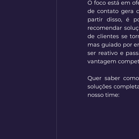
O foco está em of
de contato gera 
partir disso, é p
recomendar soluçõ
de clientes se to
mas guiado por em
ser reativo e pas
vantagem competit
Quer saber como 
soluções completa
nosso time: 