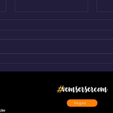
Copa do Mundo e CX: Sua
Você
operação está pronta para o
clie
pico de 40% nas interações?
marc
aten
a Se
Vagas
ção