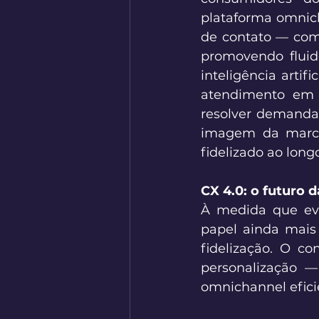
plataforma omnicha
de contato — com
promovendo fluid
inteligência artif
atendimento em t
resolver demandas
imagem da marca 
fidelizado ao long
CX 4.0: o futuro 
À medida que evo
papel ainda mais 
fidelização. O co
personalização 
omnichannel eficie