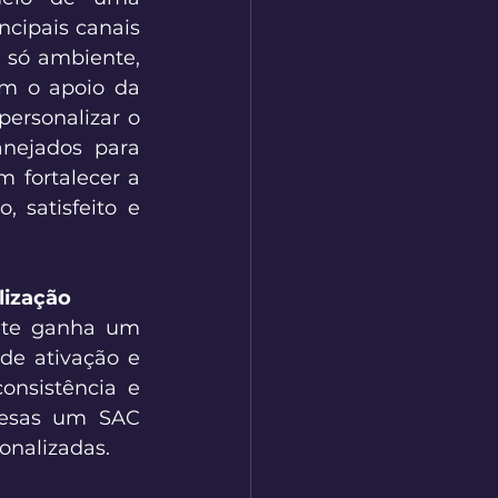
ncipais canais 
só ambiente, 
m o apoio da 
ersonalizar o 
nejados para 
fortalecer a 
satisfeito e 
lização 
nte ganha um 
de ativação e 
nsistência e 
esas um SAC 
onalizadas. 