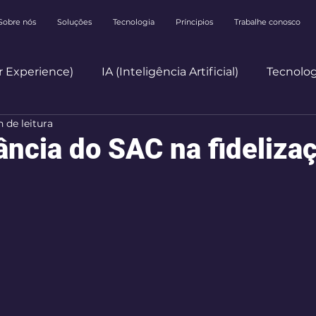
Sobre nós
Soluções
Tecnologia
Príncipios
Trabalhe conosco
 Experience)
IA (Inteligência Artificial)
Tecnolog
 de leitura
Mercado
Employee Experience
ância do SAC na fideliza