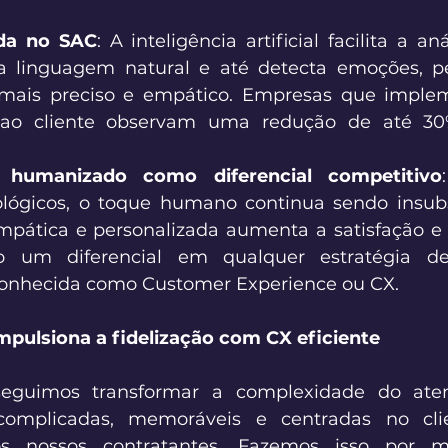
da no SAC
: A inteligência artificial facilita a aná
 linguagem natural e até detecta emoções, p
mais preciso e empático. Empresas que imple
ao cliente observam uma redução de até 30%
 humanizado como diferencial competitivo
lógicos, o toque humano continua sendo insubst
ática e personalizada aumenta a satisfação e a
do um diferencial em qualquer estratégia de 
nhecida como Customer Experience ou CX. 
pulsiona a fidelização com CX eficiente 
eguimos transformar a complexidade do ate
scomplicadas, memoráveis e centradas no cli
s nossos contratantes. Fazemos isso por 