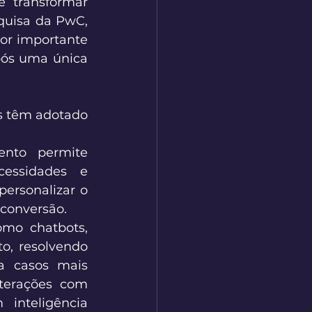
 transformar 
uisa da PwC, 
or importante 
ós uma única 
s têm adotado 
nto permite 
essidades e 
ersonalizar o 
conversão. 
mo chatbots, 
o, resolvendo 
 casos mais 
terações com 
inteligência 