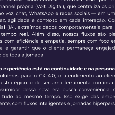
nnel própria (Volt Digital), que centraliza os pri
o voz, chat, WhatsApp e redes sociais — em um 
ez, agilidade e contexto em cada interação. Co
icial (IA), extraímos dados comportamentais para p
empo real. Além disso, nossos fluxos são pla
 com eficiência e empatia, sempre com foco em 
e garantir que o cliente permaneça engajado, 
o de toda a jornada. 
da experiência está na continuidade e na persona
luímos para o CX 4.0, o atendimento ao clie
estratégico: o de ser uma ferramenta contínua 
nsumidor dessa nova era busca conveniência, co
— tudo ao mesmo tempo. Isso exige das empr
nte, com fluxos inteligentes e jornadas hiperpers