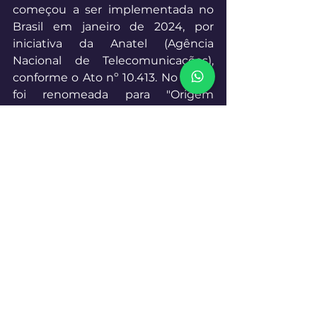
começou a ser implementada no 
Brasil em janeiro de 2024, por 
iniciativa da Anatel (Agência 
Nacional de Telecomunicações), 
conforme o Ato nº 10.413. No Brasil, 
foi renomeada para "Origem 
Verificada", com o objetivo de 
facilitar a compreensão pelo 
público e pelo mercado. Essa 
solução visa aprimorar a segurança 
e transparência nas 
telecomunicações, combatendo 
fraudes telefônicas por meio da 
autenticação de chamadas. 
Em fase de testes, a tecnologia já 
foi aplicada em mais de 30 milhões 
de ligações, abrangendo 
principalmente operadoras, bancos 
e seguradoras. No entanto, um dos 