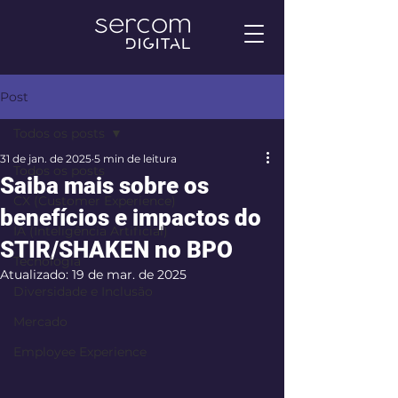
Post
Todos os posts
31 de jan. de 2025
5 min de leitura
Todos os posts
Saiba mais sobre os
CX (Customer Experience)
benefícios e impactos do
IA (Inteligência Artificial)
STIR/SHAKEN no BPO
Tecnologia
Atualizado:
19 de mar. de 2025
Diversidade e Inclusão
Mercado
Employee Experience